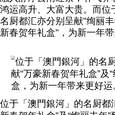
鸿运高升、大富大贵。而位
名厨都汇亦分别呈献"绚丽丰
新春贺年礼盒"，为新一年
位于「澳門銀河」的名厨都