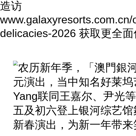
造访
www.galaxyresorts.com.cn/of
delicacies-2026
获取更全面