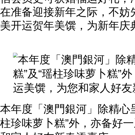
在准备迎接新年之际，不妨
美开运贺年美馔，为新年庆
本年度「澳門銀河」除精心呈
柱珍味萝卜糕”外，亦备好