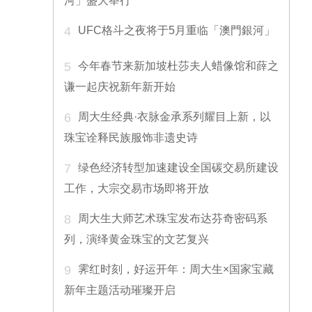
河」盛大举行
4
UFC格斗之夜将于5月重临「澳門銀河」
5
今年春节来新加坡杜莎夫人蜡像馆和薛之
谦一起庆祝新年新开始
6
周大生经典·衣脉金承系列耀目上新，以
珠宝诠释民族服饰非遗史诗
7
绿色经济转型加速建设全国碳交易所建设
工作，大宗交易市场即将开放
8
周大生大师艺术珠宝发布达芬奇密码系
列，演绎黄金珠宝的文艺复兴
9
霁红时刻，好运开年：周大生×国家宝藏
新年主题活动璀璨开启