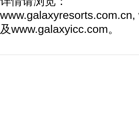
详情请浏览：
www.galaxyresorts.com.cn
,
及
www.galaxyicc.com
。