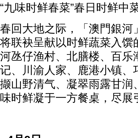
“九味时鲜春菜”春日时鲜中
春回大地之际，「澳門銀河
将联袂呈献以时鲜蔬菜入馔
河氹仔渔村、北膳楼、百乐
记、川渝人家、鹿港小镇、
撷山野清气、凝翠雨露甘润
味时鲜凝于一方餐桌，尽展