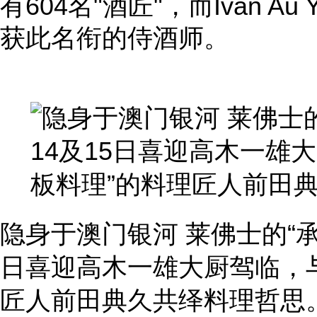
有604名"酒匠"，而Ivan A
获此名衔的侍酒师。
隐身于澳门银河 莱佛士的“承‧
日喜迎高木一雄大厨驾临，与
匠人前田典久共绎料理哲思