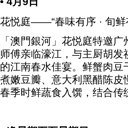
• 4月9日
花悦庭——“春味有序 · 旬
「澳門銀河」花悦庭特邀广
师傅亲临濠江，与主厨胡发
的江南春水佳宴。鲜蟹肉豆
煮嫩豆瓣、意大利黑醋陈皮
春季时鲜蔬食入馔，结合传