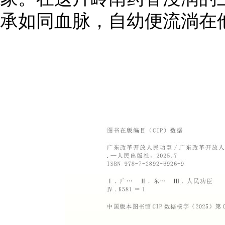
承如同血脉，自幼便流淌在