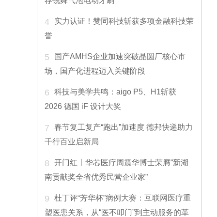
荐锐舞气泡电动牙刷
4
实力认证！赞同科技斩获多项金融科技荣
誉
5
国产AMHS企业加速突破晶圆厂核心市
场，国产化进程迈入关键阶段
6
科技与美学共鸣：aigo P5、H1斩获
2026 德国 iF 设计大奖
7
春节复工复产“跑出”加速度 德邦快递助力
千行百业启新局
8
开门红丨华芯医疗周震华博士荣膺“新湖
南贡献奖全省优秀民营企业家”
9
杜丁评“芳华杯”病例大赛：互联网医疗重
塑医患关系，从“医不叩门”到主动服务的革