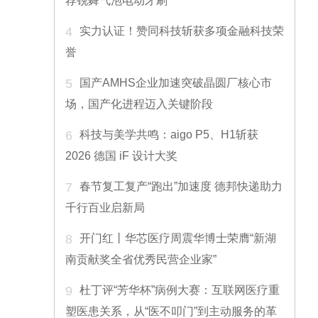
荐锐舞气泡电动牙刷
4
实力认证！赞同科技斩获多项金融科技荣
誉
5
国产AMHS企业加速突破晶圆厂核心市
场，国产化进程迈入关键阶段
6
科技与美学共鸣：aigo P5、H1斩获
2026 德国 iF 设计大奖
7
春节复工复产“跑出”加速度 德邦快递助力
千行百业启新局
8
开门红丨华芯医疗周震华博士荣膺“新湖
南贡献奖全省优秀民营企业家”
9
杜丁评“芳华杯”病例大赛：互联网医疗重
塑医患关系，从“医不叩门”到主动服务的革